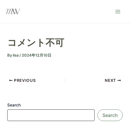
Skip
Post
Mai
to
navigation
Men
content
コメント不可
By
lisa
/
2024年12月10日
PREVIOUS
NEXT
Search
Search