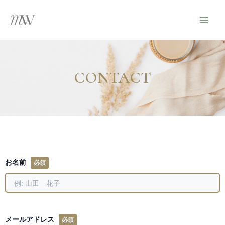
Skip
Mai
to
Men
content
CONTACT
お名前
必須
メールアドレス
必須